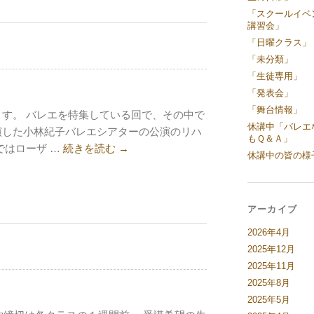
「スクールイベ
講習会」
「日曜クラス」
「未分類」
「生徒専用」
「発表会」
「舞台情報」
す。 バレエを特集している回で、その中で
休講中「バレエ
演した小林紀子バレエシアターの公演のリハ
もＱ＆Ａ」
ではローザ …
続きを読む
→
休講中の皆の様
アーカイブ
2026年4月
2025年12月
2025年11月
2025年8月
2025年5月