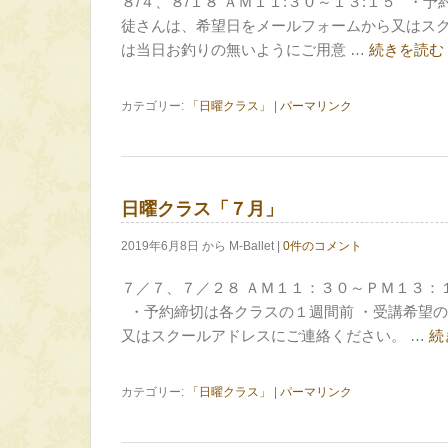
８/４、８/１８ ＡＭ１１:３０～１３:１５ ・
徒さんは、希望日をメールフォームから又はスク
は当日お釣りの無いようにご用意 …
続きを読む
カテゴリー:
「日曜クラス」
|
パーマリンク
日曜クラス「７月」
2019年6月8日 から M-Ballet |
0件のコメント
７／７、７／２８ ＡＭ１１：３０～ＰＭ１３：
・予約締切は各クラスの１週間前 ・受講希望
又はスクールアドレスにご連絡ください。 …
続
カテゴリー:
「日曜クラス」
|
パーマリンク