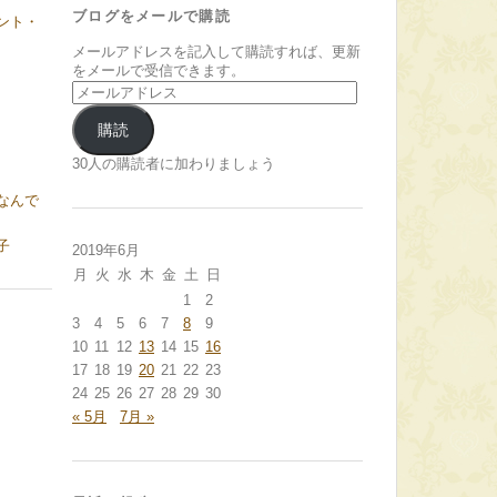
ブログをメールで購読
ント・
メールアドレスを記入して購読すれば、更新
をメールで受信できます。
メ
ー
ル
購読
ア
ド
30人の購読者に加わりましょう
レ
なんで
ス
子
2019年6月
月
火
水
木
金
土
日
1
2
3
4
5
6
7
8
9
10
11
12
13
14
15
16
17
18
19
20
21
22
23
24
25
26
27
28
29
30
« 5月
7月 »