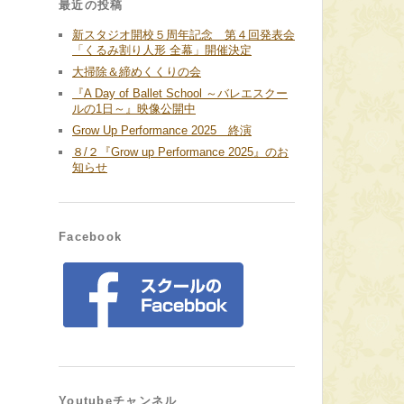
最近の投稿
新スタジオ開校５周年記念 第４回発表会
「くるみ割り人形 全幕」開催決定
大掃除＆締めくくりの会
『A Day of Ballet School ～バレエスクー
ルの1日～』映像公開中
Grow Up Performance 2025 終演
８/２『Grow up Performance 2025』のお
知らせ
Facebook
Youtubeチャンネル