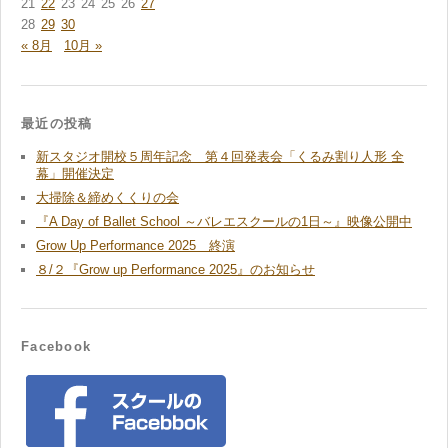
21
22
23
24
25
26
27
28
29
30
« 8月
10月 »
最近の投稿
新スタジオ開校５周年記念 第４回発表会「くるみ割り人形 全
幕」開催決定
大掃除＆締めくくりの会
『A Day of Ballet School ～バレエスクールの1日～』映像公開中
Grow Up Performance 2025 終演
８/２『Grow up Performance 2025』のお知らせ
Facebook