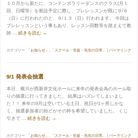
１０月から新たに、コンテンポラリーダンスのクラス(月１
回、日曜等）を新設予定に際し、プレレッスンが既に９/６
（日）に行われたのと、９/１３（日）行われます。 今回は
プレレッスンという事もあり、レッスン回数等を踏まえて教
師 …
続きを読む
→
カテゴリー:
「お知らせ」
,
「スクール・生徒・先生の日常」
|
パーマリンク
9/1 発表会抽選
本日、横川が西新井文化ホールに来年の発表会為のホール取
りの抽選に行ってきました。 結果はハズレてしまいまし
た！！ 来年の9月は空いている土日、祝日が1ヶ所しかな
く、抽選参加者の殆どがその枠を希望していました。 くじ
引きで …
続きを読む
→
カテゴリー:
「お知らせ」
,
「スクール・生徒・先生の日常」
|
パーマリンク