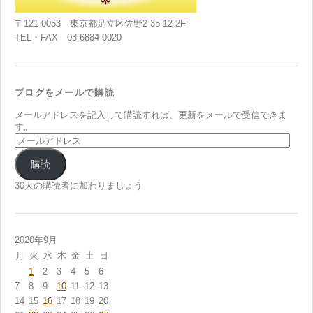
〒121-0053 東京都足立区佐野2-35-12-2F
TEL・FAX 03-6884-0020
ブログをメールで購読
メールアドレスを記入して購読すれば、更新をメールで受信できま
す。
メ
ー
ル
購読
ア
ド
30人の購読者に加わりましょう
レ
ス
2020年9月
月
火
水
木
金
土
日
1
2
3
4
5
6
7
8
9
10
11
12
13
14
15
16
17
18
19
20