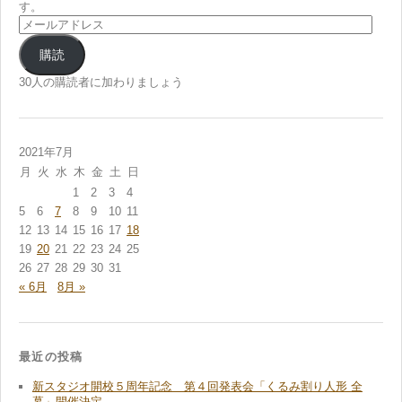
す。
メ
ー
ル
購読
ア
ド
30人の購読者に加わりましょう
レ
ス
2021年7月
月
火
水
木
金
土
日
1
2
3
4
5
6
7
8
9
10
11
12
13
14
15
16
17
18
19
20
21
22
23
24
25
26
27
28
29
30
31
« 6月
8月 »
最近の投稿
新スタジオ開校５周年記念 第４回発表会「くるみ割り人形 全
幕」開催決定