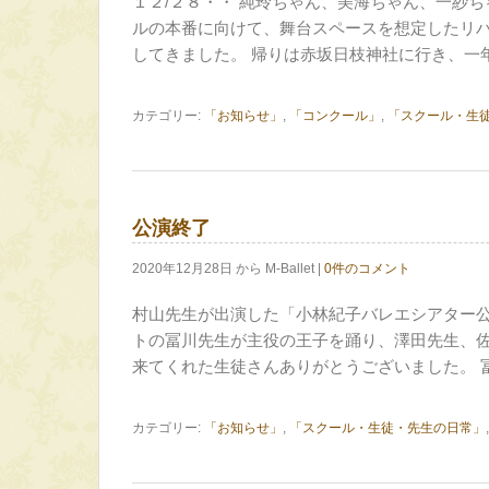
１２/２８・・ 純玲ちゃん、美海ちゃん、一紗
ルの本番に向けて、舞台スペースを想定したリ
してきました。 帰りは赤坂日枝神社に行き、一
カテゴリー:
「お知らせ」
,
「コンクール」
,
「スクール・生
公演終了
2020年12月28日 から M-Ballet |
0件のコメント
村山先生が出演した「小林紀子バレエシアター公
トの冨川先生が主役の王子を踊り、澤田先生、佐
来てくれた生徒さんありがとうございました。 
カテゴリー:
「お知らせ」
,
「スクール・生徒・先生の日常」