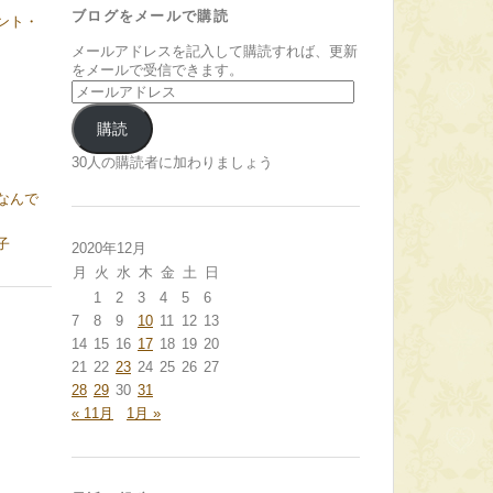
ブログをメールで購読
ント・
メールアドレスを記入して購読すれば、更新
をメールで受信できます。
メ
ー
ル
購読
ア
ド
30人の購読者に加わりましょう
レ
なんで
ス
子
2020年12月
月
火
水
木
金
土
日
1
2
3
4
5
6
7
8
9
10
11
12
13
14
15
16
17
18
19
20
21
22
23
24
25
26
27
28
29
30
31
« 11月
1月 »