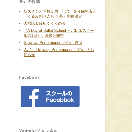
最近の投稿
新スタジオ開校５周年記念 第４回発表会
「くるみ割り人形 全幕」開催決定
大掃除＆締めくくりの会
『A Day of Ballet School ～バレエスクー
ルの1日～』映像公開中
Grow Up Performance 2025 終演
８/２『Grow up Performance 2025』のお
知らせ
Facebook
Youtubeチャンネル