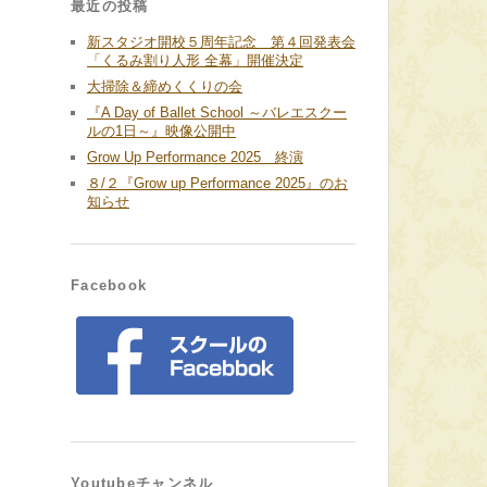
最近の投稿
新スタジオ開校５周年記念 第４回発表会
「くるみ割り人形 全幕」開催決定
大掃除＆締めくくりの会
『A Day of Ballet School ～バレエスクー
ルの1日～』映像公開中
Grow Up Performance 2025 終演
８/２『Grow up Performance 2025』のお
知らせ
Facebook
Youtubeチャンネル