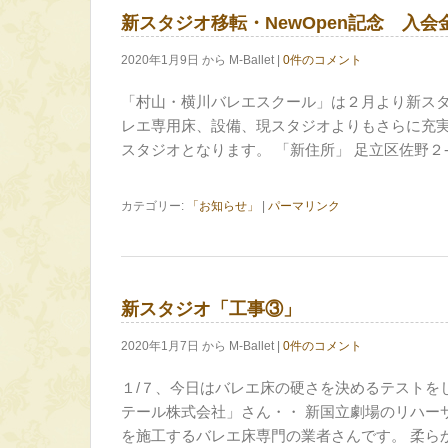
新スタジオ移転・NewOpen記念 入
2020年1月9日 から M-Ballet |
0件のコメント
「村山・横川バレエスクール」は２月より新スタ
レエ専用床、設備、現スタジオよりもさらに充
スタジオとなります。 「新住所」 足立区佐野２-
カテゴリー:
「お知らせ」
|
パーマリンク
新スタジオ「工事③」
2020年1月7日 から M-Ballet |
0件のコメント
１/７、今日はバレエ床の硬さを決めるテストを
テール株式会社」さん・・ 新国立劇場のリハー
を施工するバレエ床専門の業者さんです。 柔ら