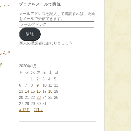
ブログをメールで購読
ント・
メールアドレスを記入して購読すれば、更新
をメールで受信できます。
メ
ー
ル
購読
ア
ド
30人の購読者に加わりましょう
レ
なんで
ス
子
2020年1月
月
火
水
木
金
土
日
1
2
3
4
5
6
7
8
9
10
11
12
13
14
15
16
17
18
19
20
21
22
23
24
25
26
27
28
29
30
31
« 12月
2月 »