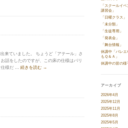
「スクールイベ
講習会」
「日曜クラス」
「未分類」
「生徒専用」
「発表会」
「舞台情報」
休講中「バレエ
で出来ていました。 ちょうど「アテール」さ
もＱ＆Ａ」
とお話をしたのですが、この床の仕様はパリ
休講中の皆の様
仕様だ …
続きを読む
→
アーカイブ
2026年4月
2025年12月
2025年11月
2025年8月
2025年5月