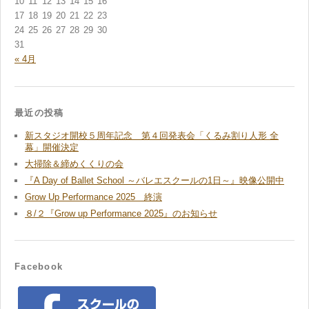
10
11
12
13
14
15
16
17
18
19
20
21
22
23
24
25
26
27
28
29
30
31
« 4月
最近の投稿
新スタジオ開校５周年記念 第４回発表会「くるみ割り人形 全
幕」開催決定
大掃除＆締めくくりの会
『A Day of Ballet School ～バレエスクールの1日～』映像公開中
Grow Up Performance 2025 終演
８/２『Grow up Performance 2025』のお知らせ
Facebook