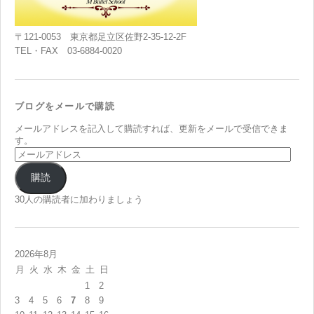
〒121-0053 東京都足立区佐野2-35-12-2F
TEL・FAX 03-6884-0020
ブログをメールで購読
メールアドレスを記入して購読すれば、更新をメールで受信できま
す。
メ
ー
ル
購読
ア
ド
30人の購読者に加わりましょう
レ
ス
2026年8月
月
火
水
木
金
土
日
1
2
3
4
5
6
7
8
9