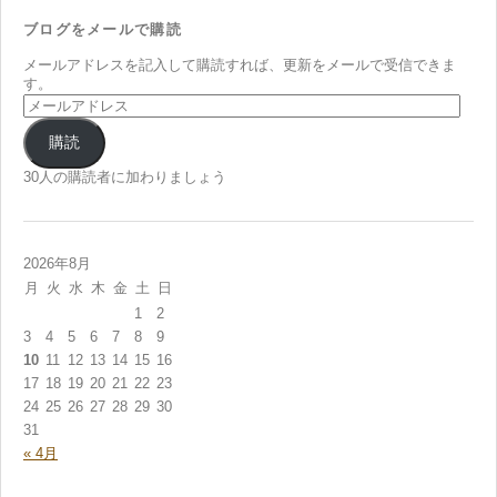
ブログをメールで購読
メールアドレスを記入して購読すれば、更新をメールで受信できま
す。
メ
ー
ル
購読
ア
ド
30人の購読者に加わりましょう
レ
ス
2026年8月
月
火
水
木
金
土
日
1
2
3
4
5
6
7
8
9
10
11
12
13
14
15
16
17
18
19
20
21
22
23
24
25
26
27
28
29
30
31
« 4月