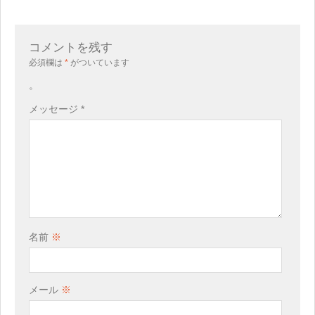
コメントを残す
必須欄は
*
がついています
。
メッセージ
*
名前
※
メール
※