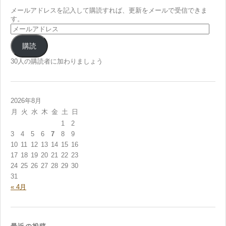
メールアドレスを記入して購読すれば、更新をメールで受信できま
す。
メ
ー
ル
購読
ア
ド
30人の購読者に加わりましょう
レ
ス
2026年8月
月
火
水
木
金
土
日
1
2
3
4
5
6
7
8
9
10
11
12
13
14
15
16
17
18
19
20
21
22
23
24
25
26
27
28
29
30
31
« 4月