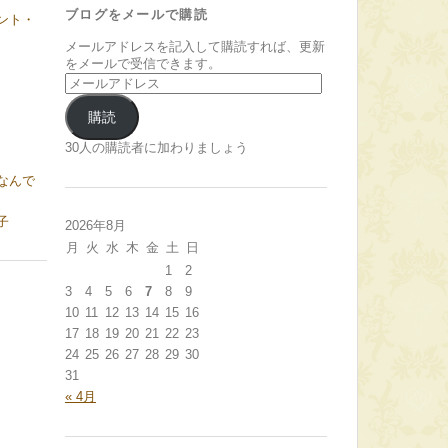
ブログをメールで購読
ント・
メールアドレスを記入して購読すれば、更新
をメールで受信できます。
メ
ー
ル
購読
ア
ド
30人の購読者に加わりましょう
レ
なんで
ス
子
2026年8月
月
火
水
木
金
土
日
1
2
3
4
5
6
7
8
9
10
11
12
13
14
15
16
17
18
19
20
21
22
23
24
25
26
27
28
29
30
31
« 4月