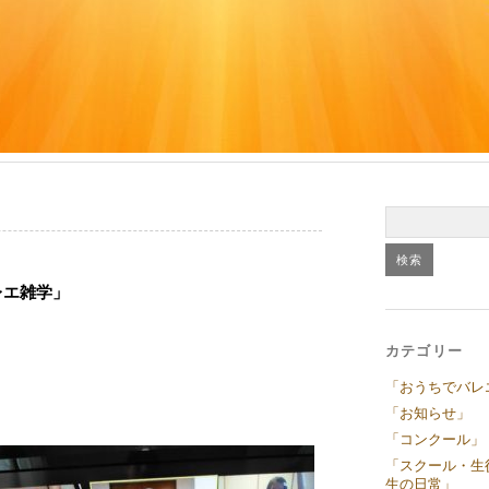
レエ雑学」
カテゴリー
「おうちでバレ
「お知らせ」
「コンクール」
「スクール・生
生の日常」