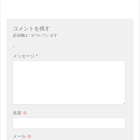
コメントを残す
必須欄は
*
がついています
。
メッセージ
*
名前
※
メール
※