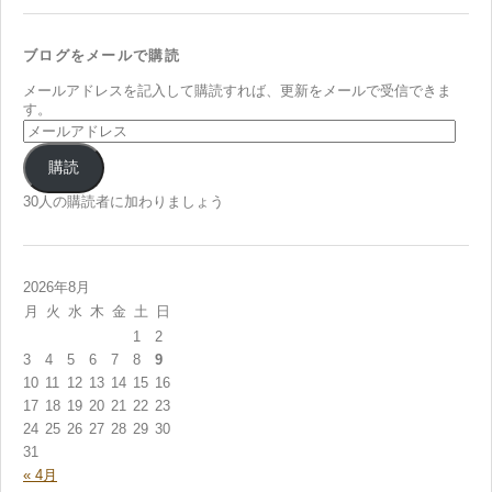
ブログをメールで購読
メールアドレスを記入して購読すれば、更新をメールで受信できま
す。
メ
ー
ル
購読
ア
ド
30人の購読者に加わりましょう
レ
ス
2026年8月
月
火
水
木
金
土
日
1
2
3
4
5
6
7
8
9
10
11
12
13
14
15
16
17
18
19
20
21
22
23
24
25
26
27
28
29
30
31
« 4月