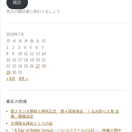
ル
購読
ア
ド
30人の購読者に加わりましょう
レ
ス
2019年7月
月
火
水
木
金
土
日
1
2
3
4
5
6
7
8
9
10
11
12
13
14
15
16
17
18
19
20
21
22
23
24
25
26
27
28
29
30
31
« 6月
8月 »
最近の投稿
新スタジオ開校５周年記念 第４回発表会「くるみ割り人形 全
幕」開催決定
大掃除＆締めくくりの会
『A Day of Ballet School ～バレエスクールの1日～』映像公開中