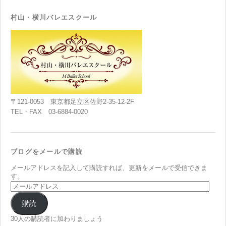
村山・横川バレエスクール
〒121-0053 東京都足立区佐野2-35-12-2F
TEL・FAX 03-6884-0020
ブログをメールで購読
メールアドレスを記入して購読すれば、更新をメールで受信できま
す。
メ
ー
ル
購読
ア
ド
30人の購読者に加わりましょう