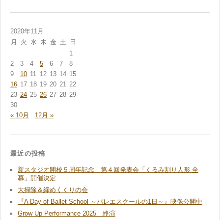
レ
ス
2020年11月
月
火
水
木
金
土
日
1
2
3
4
5
6
7
8
9
10
11
12
13
14
15
16
17
18
19
20
21
22
23
24
25
26
27
28
29
30
« 10月
12月 »
最近の投稿
新スタジオ開校５周年記念 第４回発表会「くるみ割り人形 全
幕」開催決定
大掃除＆締めくくりの会
『A Day of Ballet School ～バレエスクールの1日～』映像公開中
Grow Up Performance 2025 終演