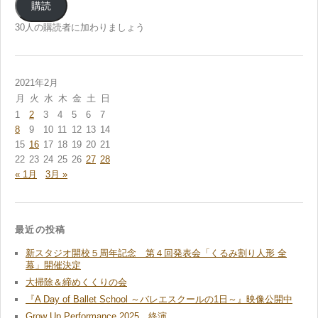
ル
購読
ア
ド
30人の購読者に加わりましょう
レ
ス
2021年2月
月
火
水
木
金
土
日
1
2
3
4
5
6
7
8
9
10
11
12
13
14
15
16
17
18
19
20
21
22
23
24
25
26
27
28
« 1月
3月 »
最近の投稿
新スタジオ開校５周年記念 第４回発表会「くるみ割り人形 全
幕」開催決定
大掃除＆締めくくりの会
『A Day of Ballet School ～バレエスクールの1日～』映像公開中
Grow Up Performance 2025 終演