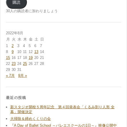
ル
購読
ア
ド
30人の購読者に加わりましょう
レ
ス
2022年8月
月
火
水
木
金
土
日
1
2
3
4
5
6
7
8
9
10
11
12
13
14
15
16
17
18
19
20
21
22
23
24
25
26
27
28
29
30
31
« 7月
9月 »
最近の投稿
新スタジオ開校５周年記念 第４回発表会「くるみ割り人形 全
幕」開催決定
大掃除＆締めくくりの会
『A Day of Ballet School ～バレエスクールの1日～』映像公開中